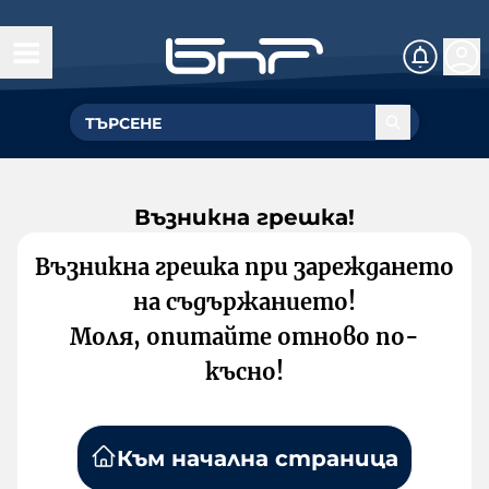
Възникна грешка!
Възникна грешка при зареждането
на съдържанието!
Моля, опитайте отново по-
късно!
Към начална страница