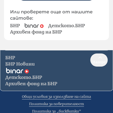
Или проверете още от нашите
сайтове:
БНР
Детското.БНР
Архивен фонд на БНР
БНР
Нагоре
БНР Новини
Детското.БНР
Архивен фонд на БНР
Общи условия за използване на сайта
Политика за поверителност
Политика за „бисквитки“