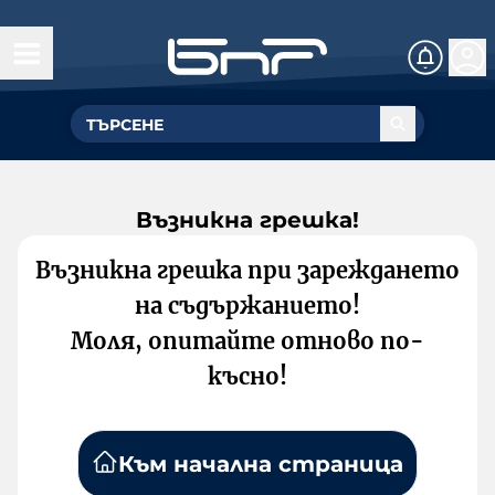
Възникна грешка!
Възникна грешка при зареждането
на съдържанието!
Моля, опитайте отново по-
късно!
Към начална страница