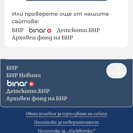
Или проверете още от нашите
сайтове:
БНР
Детското.БНР
Архивен фонд на БНР
БНР
Нагоре
БНР Новини
Детското.БНР
Архивен фонд на БНР
Общи условия за използване на сайта
Политика за поверителност
Политика за „бисквитки“