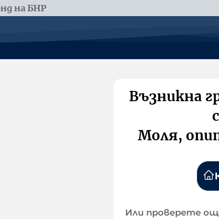
нд на БНР
Възникна г
Моля, опи
Или проверете ощ