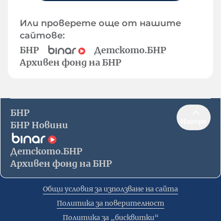
Или проверете още от нашите
сайтове:
БНР
Детското.БНР
Архивен фонд на БНР
БНР
Нагоре
БНР Новини
Детското.БНР
Архивен фонд на БНР
Общи условия за използване на сайта
Политика за поверителност
Политика за „бисквитки“