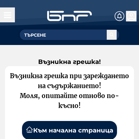
Възникна грешка!
Възникна грешка при зареждането
на съдържанието!
Моля, опитайте отново по-
късно!
Към начална страница