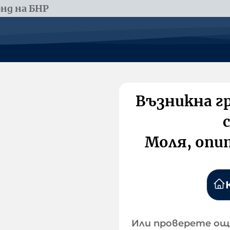
нд на БНР
Възникна г
Моля, опи
Или проверете ощ