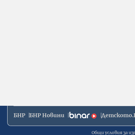
БНР
БНР Новини
Детското.
Общи условия за из