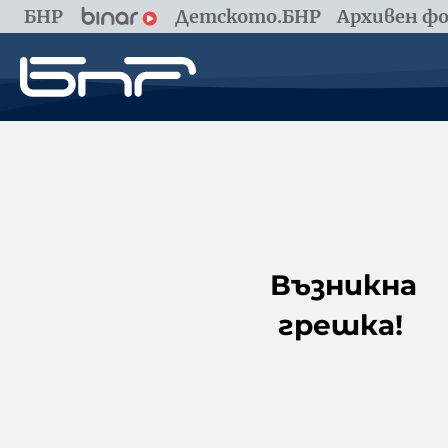
БНР
Детското.БНР
Архивен фо
Възникна
грешка!