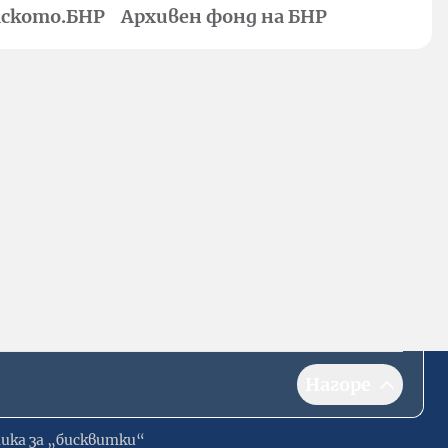
ското.БНР
Архивен фонд на БНР
Нагоре
ика за „бисквитки“