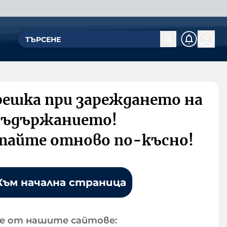
решка при зареждането на
съдържанието!
тайте отново по-късно!
Към начална страница
е от нашите сайтове: