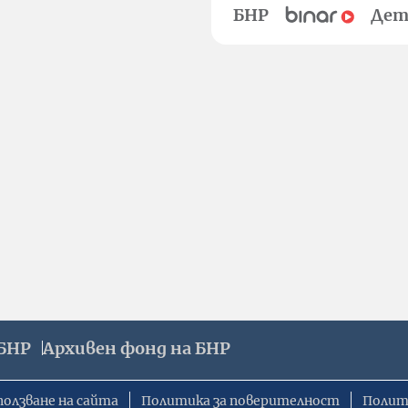
БНР
Дет
БНР
Архивен фонд на БНР
ползване на сайта
Политика за поверителност
Полит