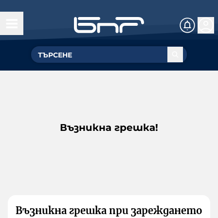
Възникна грешка!
Възникна грешка при зареждането