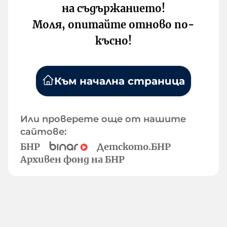
на съдържанието!
Моля, опитайте отново по-
късно!
Към начална страница
Или проверете още от нашите
сайтове:
БНР
Детското.БНР
Архивен фонд на БНР