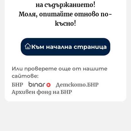
на съдържанието!
Моля, опитайте отново по-
късно!
Към начална страница
Или проверете още от нашите
сайтове:
БНР
Детското.БНР
Архивен фонд на БНР