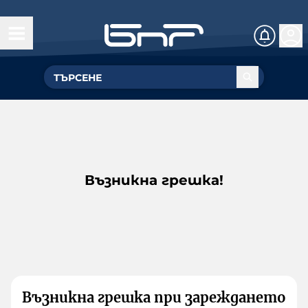
Възникна грешка!
Възникна грешка при зареждането