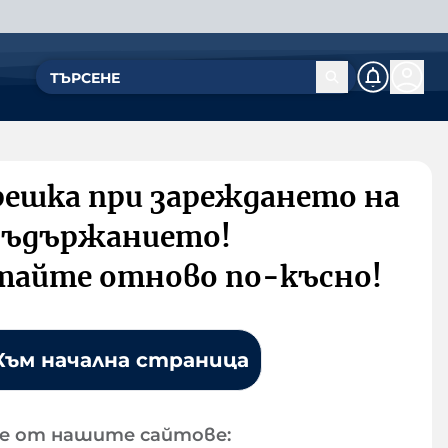
решка при зареждането на
съдържанието!
тайте отново по-късно!
Към начална страница
е от нашите сайтове: