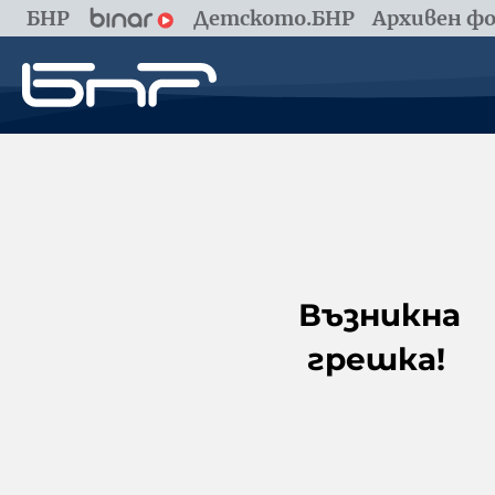
БНР
Детското.БНР
Архивен фо
Възникна
грешка!