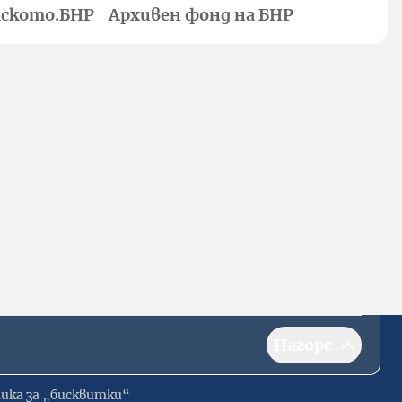
ското.БНР
Архивен фонд на БНР
Нагоре
ика за „бисквитки“