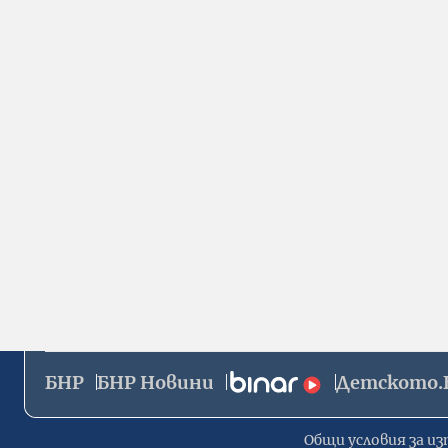
БНР
БНР Новини
Детското.
Общи условия за из