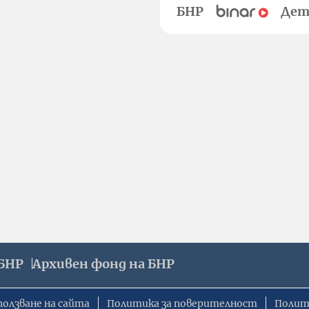
БНР
Дет
БНР
Архивен фонд на БНР
ползване на сайта
Политика за поверителност
Полит