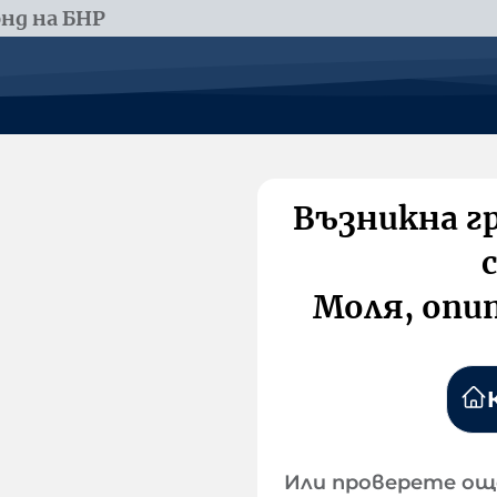
нд на БНР
Възникна г
Моля, опи
Или проверете ощ