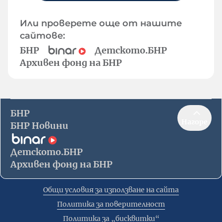
Или проверете още от нашите
сайтове:
БНР
Детското.БНР
Архивен фонд на БНР
БНР
Нагоре
БНР Новини
Детското.БНР
Архивен фонд на БНР
Общи условия за използване на сайта
Политика за поверителност
Политика за „бисквитки“