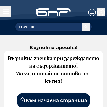
Възникна грешка!
Възникна грешка при зареждането
на съдържанието!
Моля, опитайте отново по-
късно!
Към начална страница