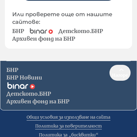
Или проверете още от нашите
сайтове:
БНР
Детското.БНР
Архивен фонд на БНР
БНР
Нагоре
БНР Новини
Детското.БНР
Архивен фонд на БНР
Общи условия за използване на сайта
Политика за поверителност
Политика за „бисквитки“