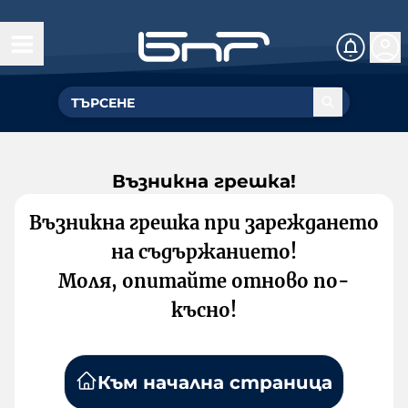
Възникна грешка!
Възникна грешка при зареждането
на съдържанието!
Моля, опитайте отново по-
късно!
Към начална страница