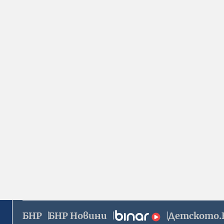
БНР
БНР Новини
Детското.