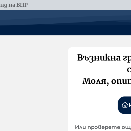
нд на БНР
Възникна г
Моля, опи
Или проверете ощ