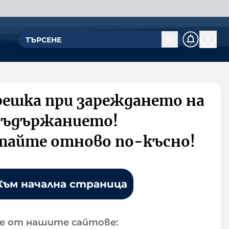
решка при зареждането на
съдържанието!
тайте отново по-късно!
Към начална страница
е от нашите сайтове: