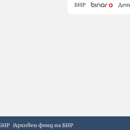
БНР
Дет
БНР
Архивен фонд на БНР