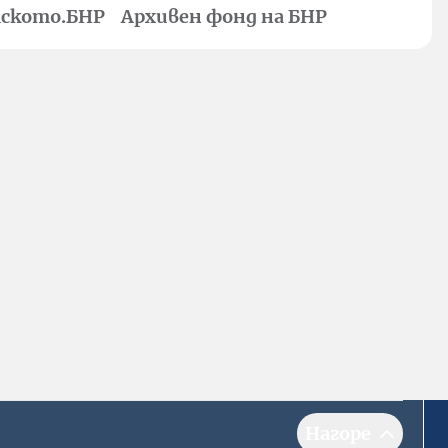
ското.БНР
Архивен фонд на БНР
Нагоре