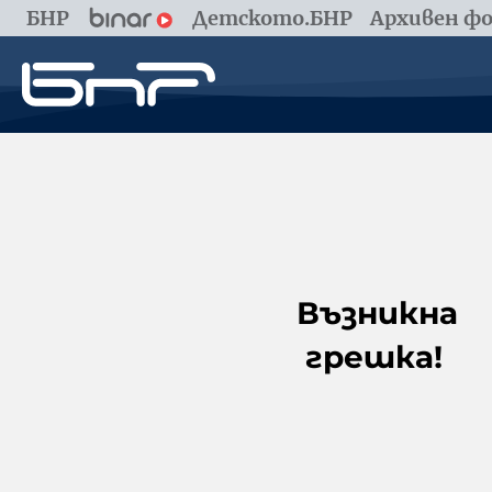
БНР
Детското.БНР
Архивен фо
Възникна
грешка!