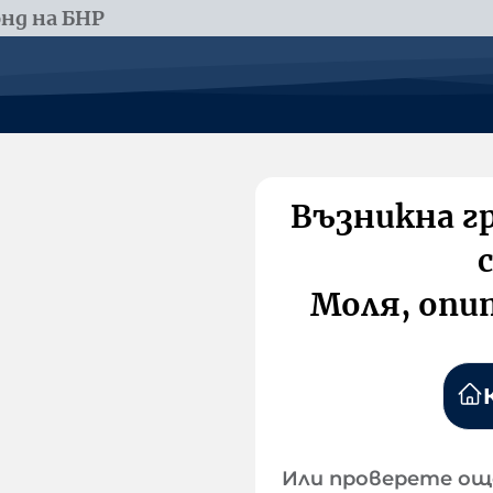
нд на БНР
Възникна г
Моля, опи
Или проверете ощ