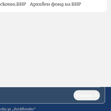
ското.БНР
Архивен фонд на БНР
Нагоре
ика за „бисквитки“