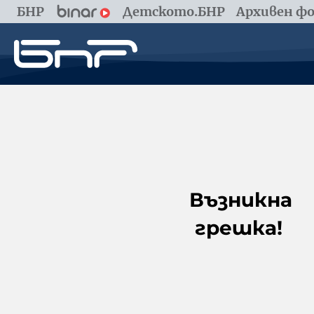
БНР
Детското.БНР
Архивен фо
Възникна
грешка!