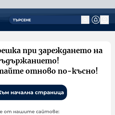
решка при зареждането на
съдържанието!
тайте отново по-късно!
Към начална страница
е от нашите сайтове: