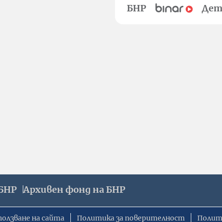
БНР
Дет
БНР
Архивен фонд на БНР
ползване на сайта
Политика за поверителност
Полит