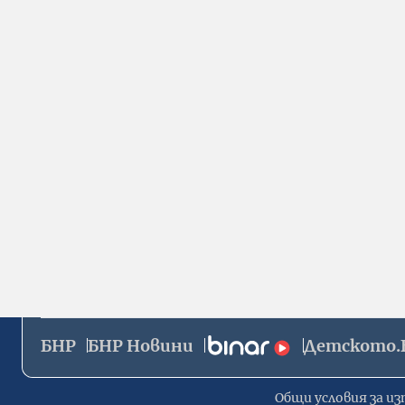
БНР
БНР Новини
Детското.
Общи условия за из