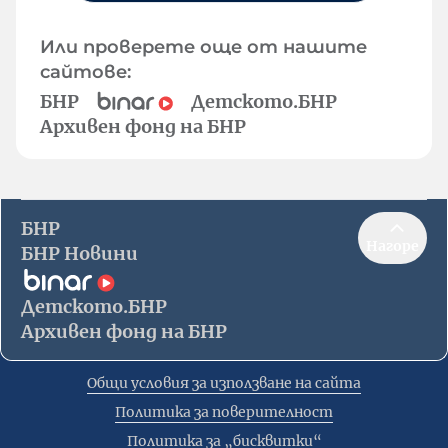
Или проверете още от нашите
сайтове:
БНР
Детското.БНР
Архивен фонд на БНР
БНР
Нагоре
БНР Новини
Детското.БНР
Архивен фонд на БНР
Общи условия за използване на сайта
Политика за поверителност
Политика за „бисквитки“