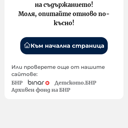
на съдържанието!
Моля, опитайте отново по-
късно!
Към начална страница
Или проверете още от нашите
сайтове:
БНР
Детското.БНР
Архивен фонд на БНР