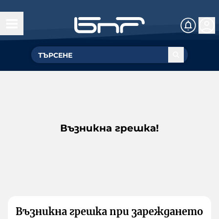
Възникна грешка!
Възникна грешка при зареждането