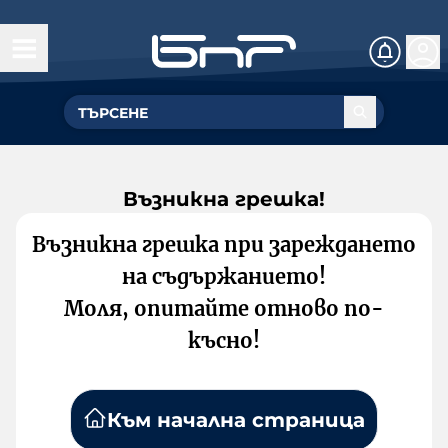
Възникна грешка!
Възникна грешка при зареждането
на съдържанието!
Моля, опитайте отново по-
късно!
Към начална страница