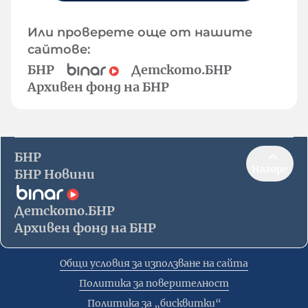
Или проверете още от нашите
сайтове:
БНР
Детското.БНР
Архивен фонд на БНР
БНР
Нагоре
БНР Новини
Детското.БНР
Архивен фонд на БНР
Общи условия за използване на сайта
Политика за поверителност
Политика за „бисквитки“