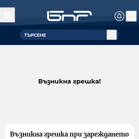
Възникна грешка!
Възникна грешка при зареждането