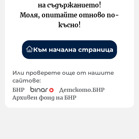
на съдържанието!
Моля, опитайте отново по-
късно!
Към начална страница
Или проверете още от нашите
сайтове:
БНР
Детското.БНР
Архивен фонд на БНР