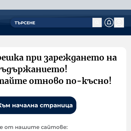
решка при зареждането на
съдържанието!
тайте отново по-късно!
Към начална страница
е от нашите сайтове: