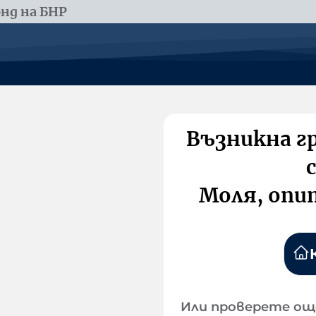
нд на БНР
Възникна г
Моля, опи
Или проверете ощ