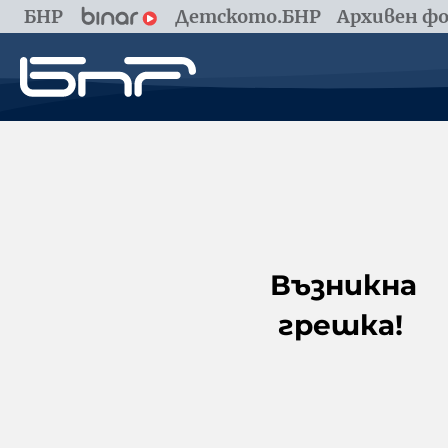
БНР
Детското.БНР
Архивен фо
Възникна
грешка!