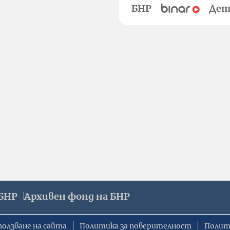
БНР
Дет
БНР
Архивен фонд на БНР
ползване на сайта
Политика за поверителност
Полит