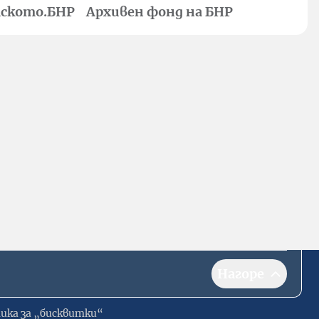
ското.БНР
Архивен фонд на БНР
Нагоре
ика за „бисквитки“