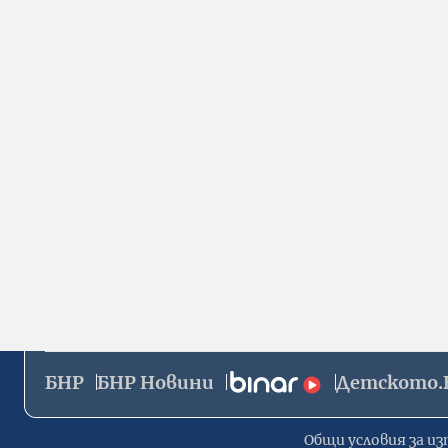
БНР
БНР Новини
Детското.
Общи условия за из