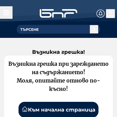
Възникна грешка!
Възникна грешка при зареждането
на съдържанието!
Моля, опитайте отново по-
късно!
Към начална страница