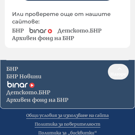
Или проверете още от нашите
сайтове:
БНР
Детското.БНР
Архивен фонд на БНР
БНР
Нагоре
БНР Новини
Детското.БНР
Архивен фонд на БНР
Общи условия за използване на сайта
Политика за поверителност
Политика за „бисквитки“