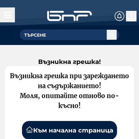
Възникна грешка!
Възникна грешка при зареждането
на съдържанието!
Моля, опитайте отново по-
късно!
Към начална страница