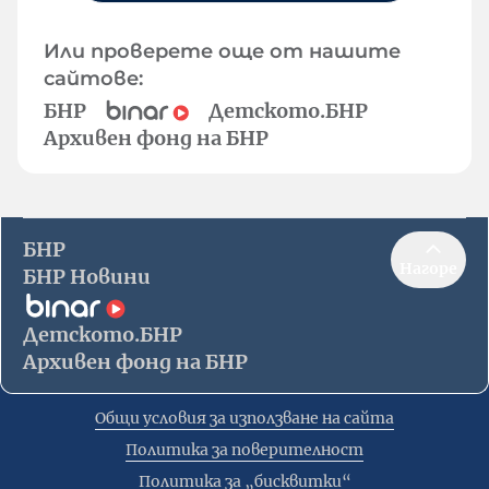
Или проверете още от нашите
сайтове:
БНР
Детското.БНР
Архивен фонд на БНР
БНР
Нагоре
БНР Новини
Детското.БНР
Архивен фонд на БНР
Общи условия за използване на сайта
Политика за поверителност
Политика за „бисквитки“