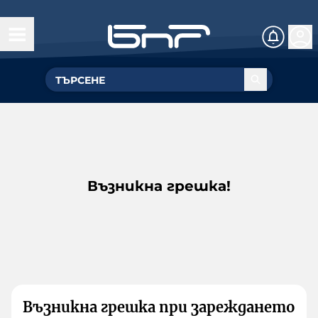
Възникна грешка!
Възникна грешка при зареждането