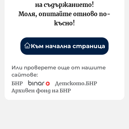
на съдържанието!
Моля, опитайте отново по-
късно!
Към начална страница
Или проверете още от нашите
сайтове:
БНР
Детското.БНР
Архивен фонд на БНР