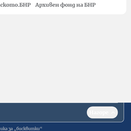
ското.БНР
Архивен фонд на БНР
Нагоре
ика за „бисквитки“