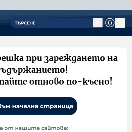
решка при зареждането на
съдържанието!
тайте отново по-късно!
Към начална страница
е от нашите сайтове: