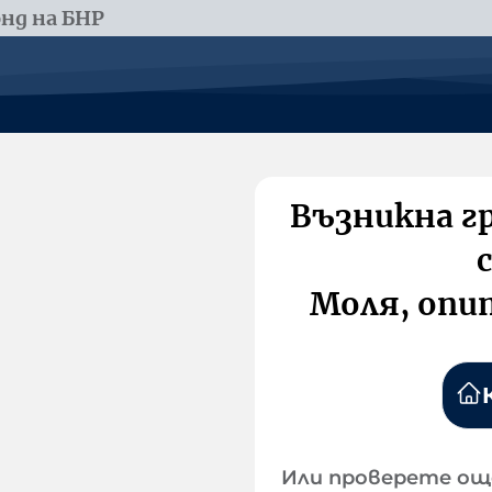
нд на БНР
Възникна г
Моля, опи
Или проверете ощ