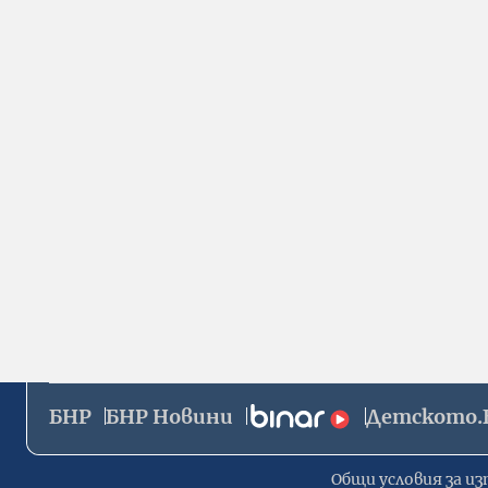
БНР
БНР Новини
Детското.
Общи условия за из