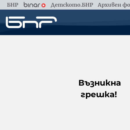
БНР
Детското.БНР
Архивен фо
Възникна
грешка!