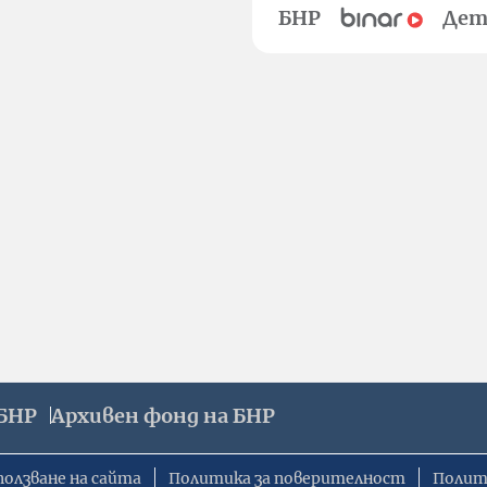
БНР
Дет
БНР
Архивен фонд на БНР
ползване на сайта
Политика за поверителност
Полит