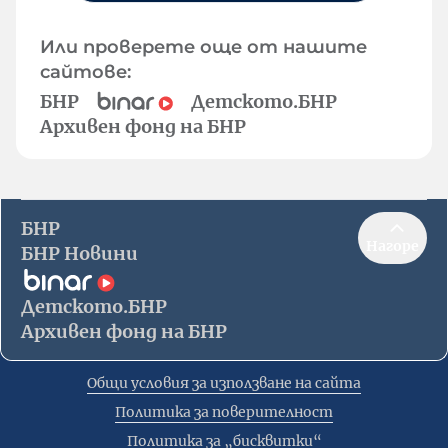
Или проверете още от нашите
сайтове:
БНР
Детското.БНР
Архивен фонд на БНР
БНР
Нагоре
БНР Новини
Детското.БНР
Архивен фонд на БНР
Общи условия за използване на сайта
Политика за поверителност
Политика за „бисквитки“