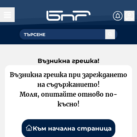
Възникна грешка!
Възникна грешка при зареждането
на съдържанието!
Моля, опитайте отново по-
късно!
Към начална страница