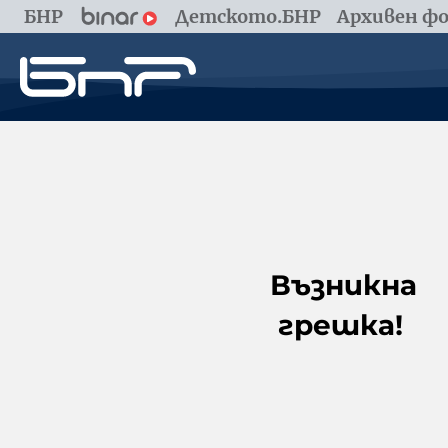
БНР
Детското.БНР
Архивен фо
Възникна
грешка!