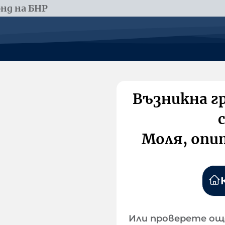
нд на БНР
Възникна г
Моля, опи
Или проверете ощ