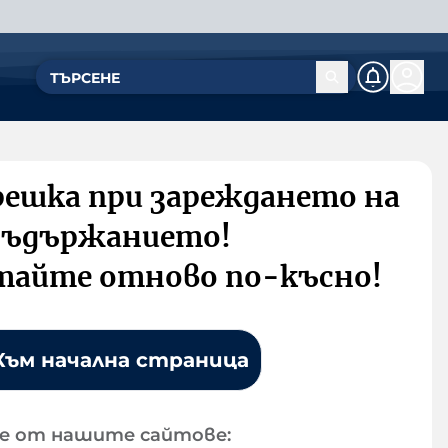
решка при зареждането на
съдържанието!
тайте отново по-късно!
Към начална страница
е от нашите сайтове: