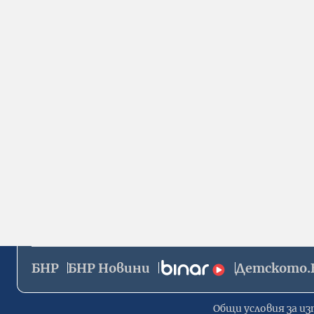
БНР
БНР Новини
Детското.
Общи условия за из