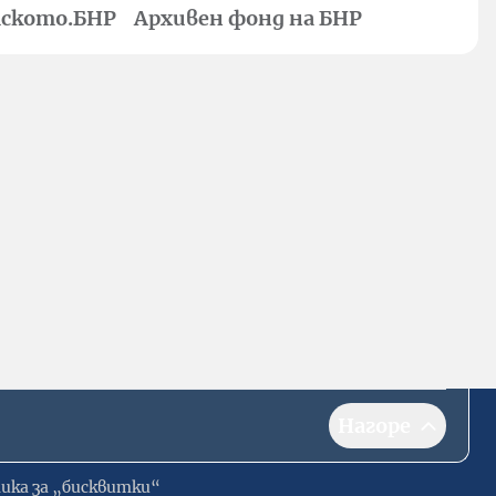
ското.БНР
Архивен фонд на БНР
Нагоре
ика за „бисквитки“