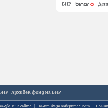
БНР
Дет
БНР
Архивен фонд на БНР
ползване на сайта
Политика за поверителност
Полит