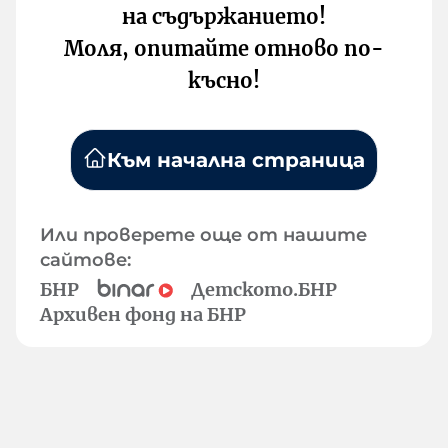
на съдържанието!
Моля, опитайте отново по-
късно!
Към начална страница
Или проверете още от нашите
сайтове:
БНР
Детското.БНР
Архивен фонд на БНР