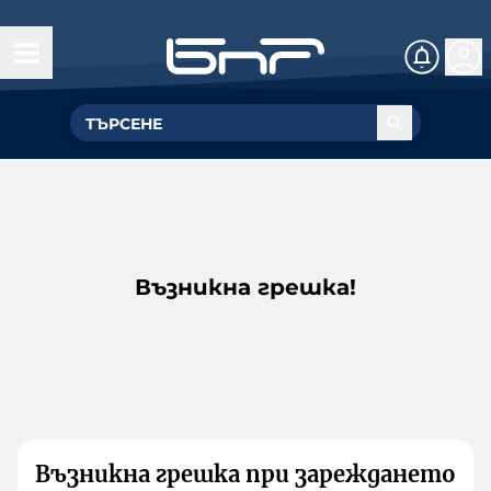
Възникна грешка!
Възникна грешка при зареждането