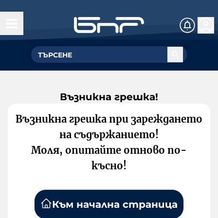
Възникна грешка!
Възникна грешка при зареждането
на съдържанието!
Моля, опитайте отново по-
късно!
Към начална страница