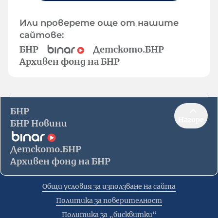
Или проверете още от нашите
сайтове:
БНР
Детското.БНР
Архивен фонд на БНР
БНР
Нагоре
БНР Новини
Детското.БНР
Архивен фонд на БНР
Общи условия за използване на сайта
Политика за поверителност
Политика за „бисквитки“