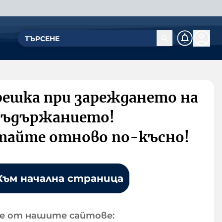
решка при зареждането на
съдържанието!
тайте отново по-късно!
Към начална страница
е от нашите сайтове: