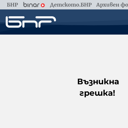
БНР
Детското.БНР
Архивен фо
Възникна
грешка!