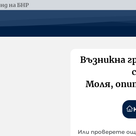
нд на БНР
Възникна г
Моля, опи
Или проверете ощ