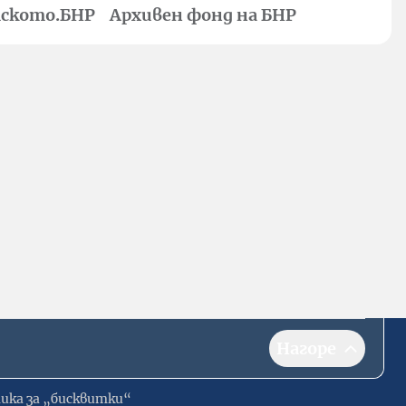
ското.БНР
Архивен фонд на БНР
Нагоре
ика за „бисквитки“