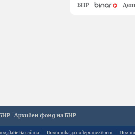
БНР
Дет
БНР
Архивен фонд на БНР
ползване на сайта
Политика за поверителност
Полит