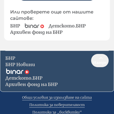
Или проверете още от нашите
сайтове:
БНР
Детското.БНР
Архивен фонд на БНР
БНР
Нагоре
БНР Новини
Детското.БНР
Архивен фонд на БНР
Общи условия за използване на сайта
Политика за поверителност
Политика за „бисквитки“