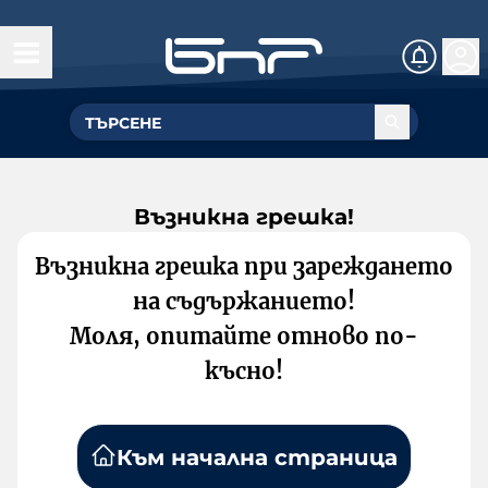
Възникна грешка!
Възникна грешка при зареждането
на съдържанието!
Моля, опитайте отново по-
късно!
Към начална страница