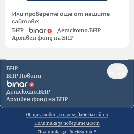
Или проверете още от нашите
сайтове:
БНР
Детското.БНР
Архивен фонд на БНР
БНР
Нагоре
БНР Новини
Детското.БНР
Архивен фонд на БНР
Общи условия за използване на сайта
Политика за поверителност
Политика за „бисквитки“