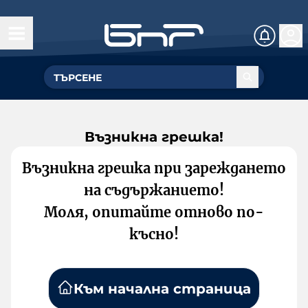
Възникна грешка!
Възникна грешка при зареждането
на съдържанието!
Моля, опитайте отново по-
късно!
Към начална страница