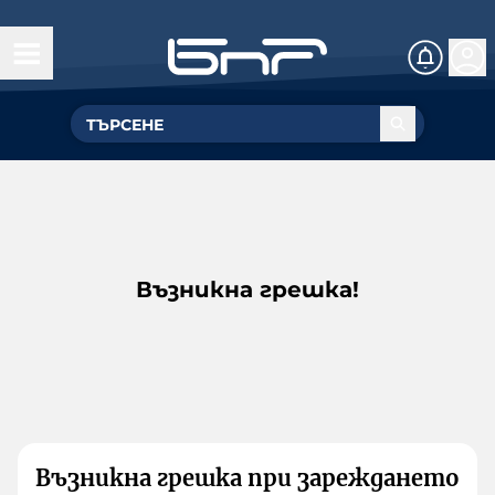
Възникна грешка!
Възникна грешка при зареждането