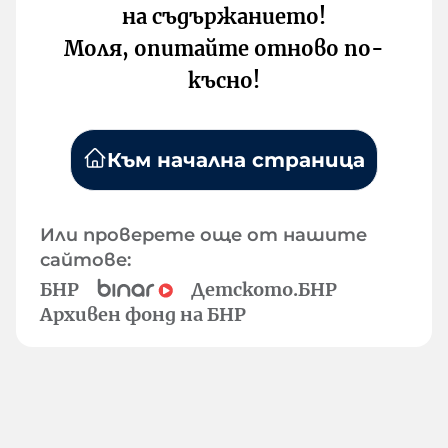
на съдържанието!
Моля, опитайте отново по-
късно!
Към начална страница
Или проверете още от нашите
сайтове:
БНР
Детското.БНР
Архивен фонд на БНР