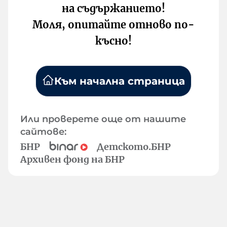
на съдържанието!
Моля, опитайте отново по-
късно!
Към начална страница
Или проверете още от нашите
сайтове:
БНР
Детското.БНР
Архивен фонд на БНР