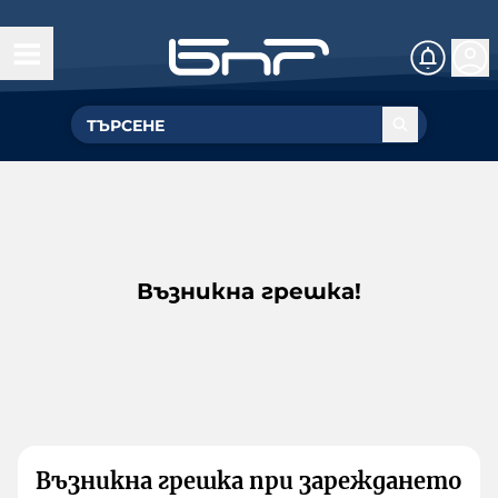
Възникна грешка!
Възникна грешка при зареждането