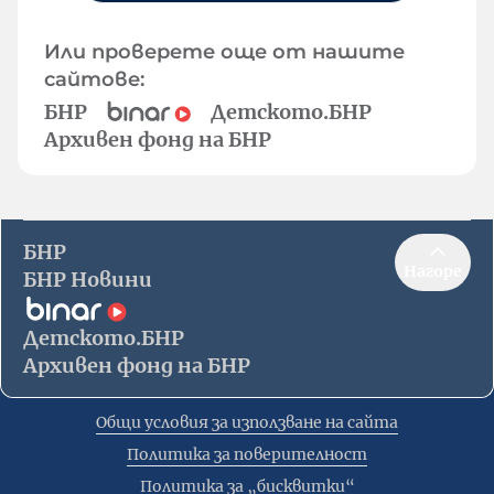
Или проверете още от нашите
сайтове:
БНР
Детското.БНР
Архивен фонд на БНР
БНР
Нагоре
БНР Новини
Детското.БНР
Архивен фонд на БНР
Общи условия за използване на сайта
Политика за поверителност
Политика за „бисквитки“