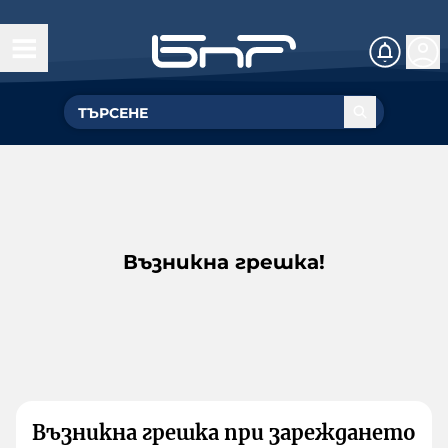
Възникна грешка!
Възникна грешка при зареждането