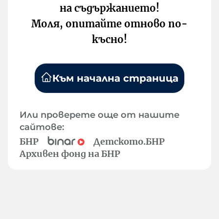
на съдържанието!
Моля, опитайте отново по-
късно!
Към начална страница
Или проверете още от нашите
сайтове:
БНР
Детското.БНР
Архивен фонд на БНР