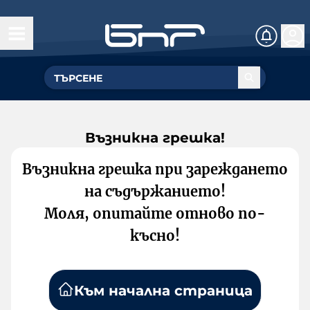
Възникна грешка!
Възникна грешка при зареждането
на съдържанието!
Моля, опитайте отново по-
късно!
Към начална страница