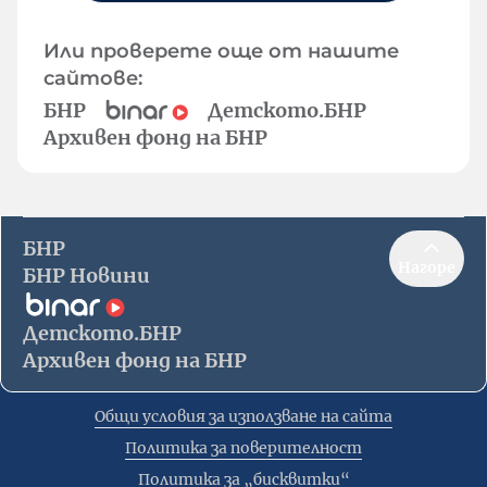
Или проверете още от нашите
сайтове:
БНР
Детското.БНР
Архивен фонд на БНР
БНР
Нагоре
БНР Новини
Детското.БНР
Архивен фонд на БНР
Общи условия за използване на сайта
Политика за поверителност
Политика за „бисквитки“