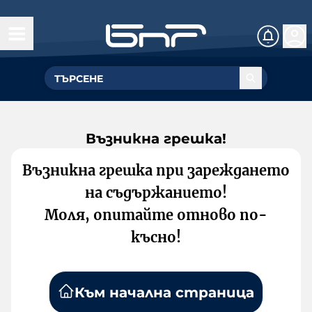
Възникна грешка!
Възникна грешка при зареждането
на съдържанието!
Моля, опитайте отново по-
късно!
Към начална страница