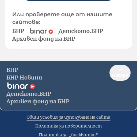
Или проверете още от нашите
сайтове:
БНР
Детското.БНР
Архивен фонд на БНР
БНР
Нагоре
БНР Новини
Детското.БНР
Архивен фонд на БНР
Общи условия за използване на сайта
Политика за поверителност
Политика за „бисквитки“