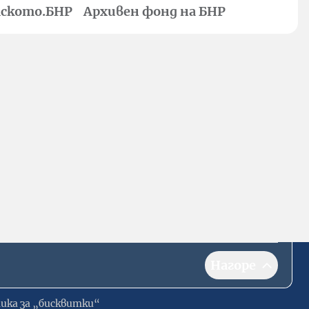
ското.БНР
Архивен фонд на БНР
Нагоре
ика за „бисквитки“