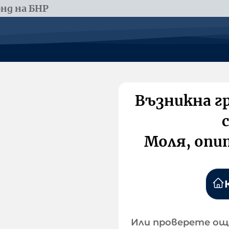
нд на БНР
Възникна г
Моля, опи
Или проверете ощ