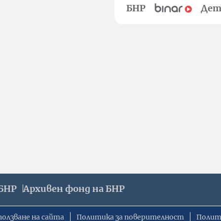
БНР
Дет
БНР
Архивен фонд на БНР
ползване на сайта
Политика за поверителност
Полит