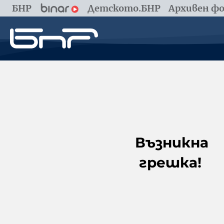
БНР
Детското.БНР
Архивен фо
Възникна
грешка!