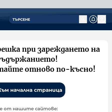
решка при зареждането на
съдържанието!
тайте отново по-късно!
Към начална страница
е от нашите сайтове: