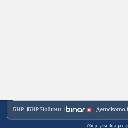
БНР
БНР Новини
Детското.
Общи условия за из