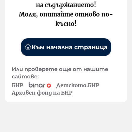
на съдържанието!
Моля, опитайте отново по-
късно!
Към начална страница
Или проверете още от нашите
сайтове:
БНР
Детското.БНР
Архивен фонд на БНР