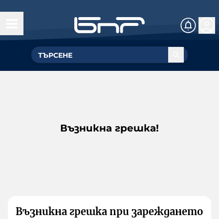
Възникна грешка!
Възникна грешка при зареждането