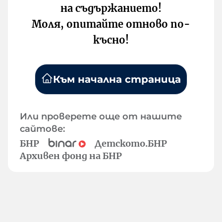
на съдържанието!
Моля, опитайте отново по-
късно!
Към начална страница
Или проверете още от нашите
сайтове:
БНР
Детското.БНР
Архивен фонд на БНР