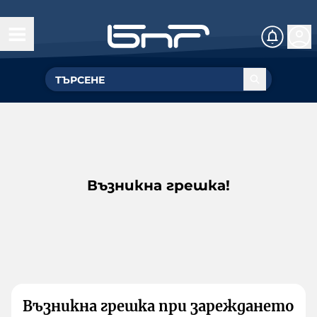
Възникна грешка!
Възникна грешка при зареждането