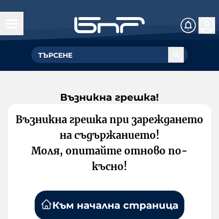
Възникна грешка!
Възникна грешка при зареждането
на съдържанието!
Моля, опитайте отново по-
късно!
Към начална страница