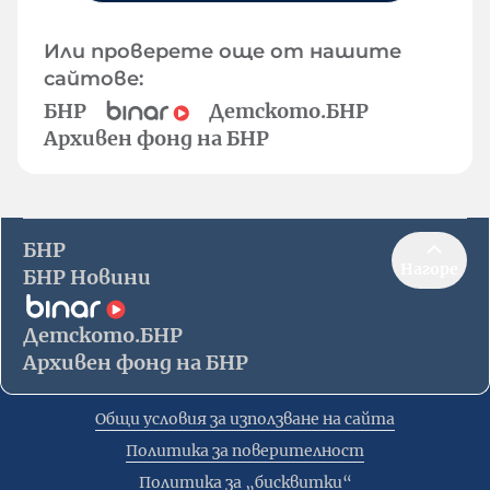
Или проверете още от нашите
сайтове:
БНР
Детското.БНР
Архивен фонд на БНР
БНР
Нагоре
БНР Новини
Детското.БНР
Архивен фонд на БНР
Общи условия за използване на сайта
Политика за поверителност
Политика за „бисквитки“