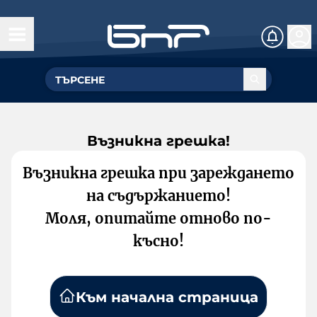
Възникна грешка!
Възникна грешка при зареждането
на съдържанието!
Моля, опитайте отново по-
късно!
Към начална страница