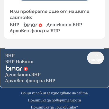
Или проверете още от нашите
сайтове:
БНР
Детското.БНР
Архивен фонд на БНР
БНР
Нагоре
БНР Новини
Детското.БНР
Архивен фонд на БНР
Общи условия за използване на сайта
Политика за поверителност
Политика за „бисквитки“