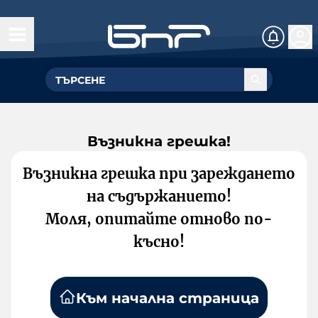
Възникна грешка!
Възникна грешка при зареждането
на съдържанието!
Моля, опитайте отново по-
късно!
Към начална страница