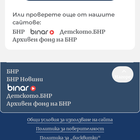
Или проверете още от нашите
сайтове:
БНР
Детското.БНР
Архивен фонд на БНР
БНР
Нагоре
БНР Новини
Детското.БНР
Архивен фонд на БНР
Общи условия за използване на сайта
Политика за поверителност
Политика за „бисквитки“