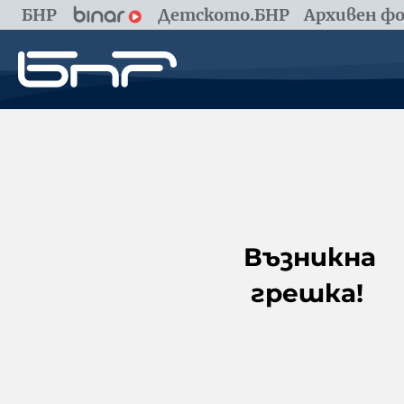
БНР
Детското.БНР
Архивен фо
Възникна
грешка!