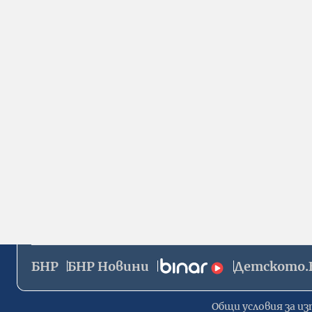
БНР
БНР Новини
Детското.
Общи условия за из