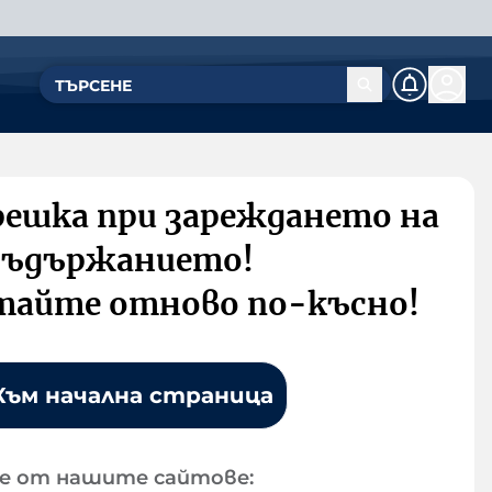
решка при зареждането на
съдържанието!
тайте отново по-късно!
Към начална страница
е от нашите сайтове: