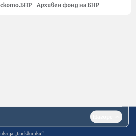
ското.БНР
Архивен фонд на БНР
Нагоре
ика за „бисквитки“