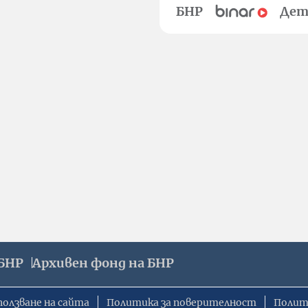
БНР
Дет
БНР
Архивен фонд на БНР
ползване на сайта
Политика за поверителност
Полит