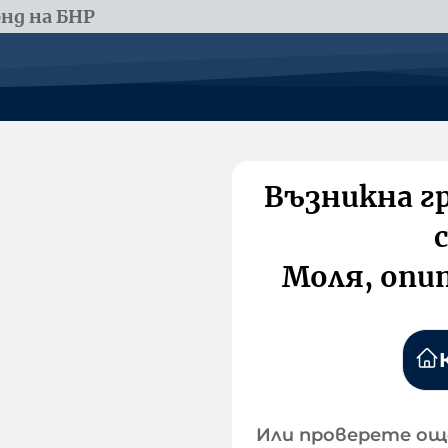
нд на БНР
Възникна г
Моля, опи
Или проверете ощ