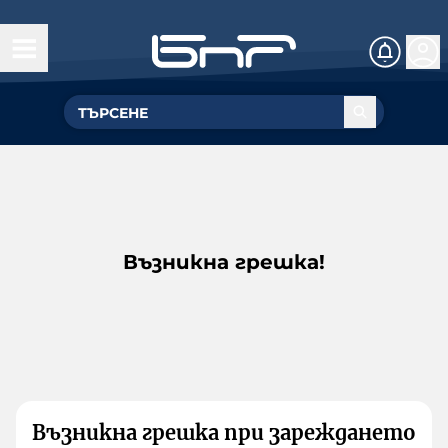
Възникна грешка!
Възникна грешка при зареждането