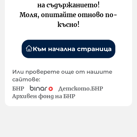
на съдържанието!
Моля, опитайте отново по-
късно!
Към начална страница
Или проверете още от нашите
сайтове:
БНР
Детското.БНР
Архивен фонд на БНР