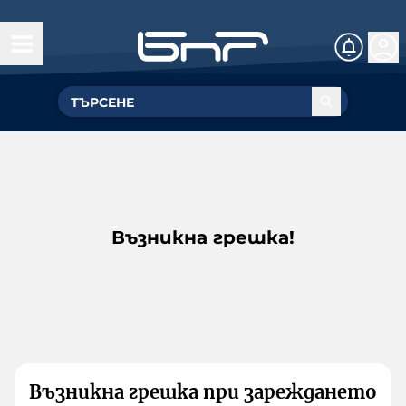
Възникна грешка!
Възникна грешка при зареждането