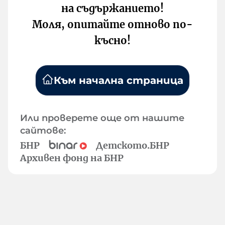
на съдържанието!
Моля, опитайте отново по-
късно!
Към начална страница
Или проверете още от нашите
сайтове:
БНР
Детското.БНР
Архивен фонд на БНР