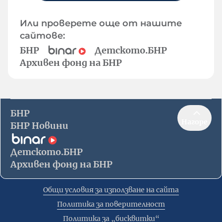
Или проверете още от нашите
сайтове:
БНР
Детското.БНР
Архивен фонд на БНР
БНР
Нагоре
БНР Новини
Детското.БНР
Архивен фонд на БНР
Общи условия за използване на сайта
Политика за поверителност
Политика за „бисквитки“