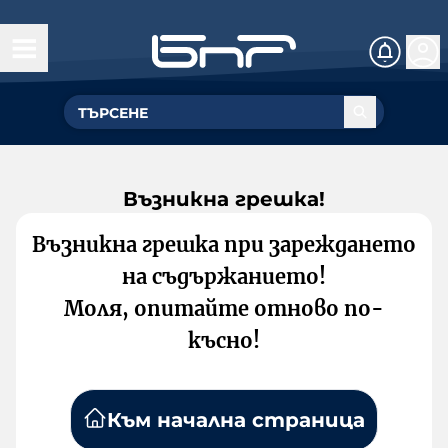
Възникна грешка!
Възникна грешка при зареждането
на съдържанието!
Моля, опитайте отново по-
късно!
Към начална страница