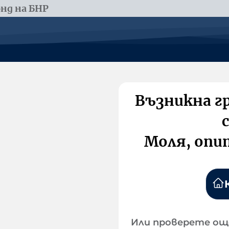
нд на БНР
Възникна г
Моля, опи
Или проверете ощ