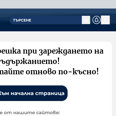
решка при зареждането на
съдържанието!
тайте отново по-късно!
Към начална страница
е от нашите сайтове: