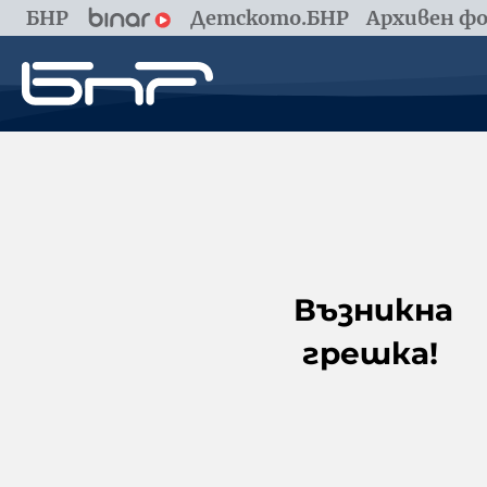
БНР
Детското.БНР
Архивен фо
Възникна
грешка!