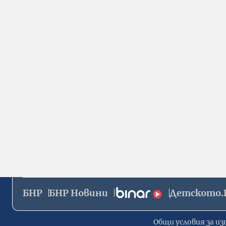
БНР
БНР Новини
Детското.
Общи условия за из