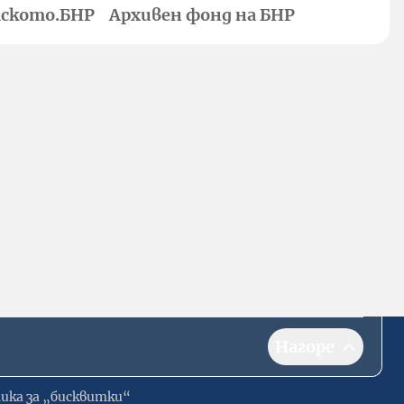
ското.БНР
Архивен фонд на БНР
Нагоре
ика за „бисквитки“