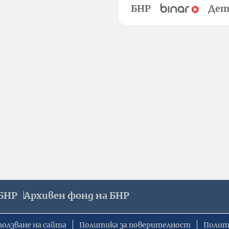
БНР
Дет
БНР
Архивен фонд на БНР
ползване на сайта
Политика за поверителност
Полит