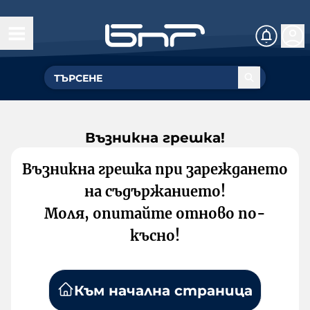
Възникна грешка!
Възникна грешка при зареждането
на съдържанието!
Моля, опитайте отново по-
късно!
Към начална страница