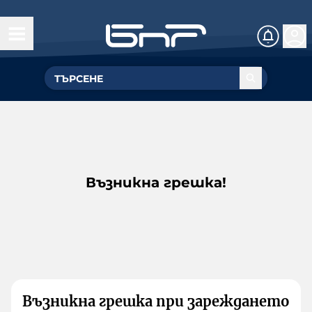
Възникна грешка!
Възникна грешка при зареждането