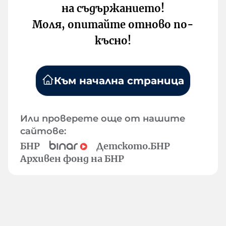
на съдържанието!
Моля, опитайте отново по-
късно!
Към начална страница
Или проверете още от нашите
сайтове:
БНР
Детското.БНР
Архивен фонд на БНР