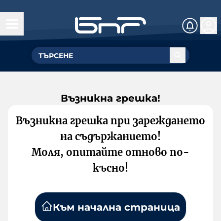
Възникна грешка!
Възникна грешка при зареждането
на съдържанието!
Моля, опитайте отново по-
късно!
Към начална страница