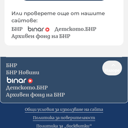
Или проверете още от нашите
сайтове:
БНР
Детското.БНР
Архивен фонд на БНР
БНР
Нагоре
БНР Новини
Детското.БНР
Архивен фонд на БНР
Общи условия за използване на сайта
Политика за поверителност
Политика за „бисквитки“