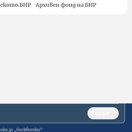
ското.БНР
Архивен фонд на БНР
Нагоре
ика за „бисквитки“