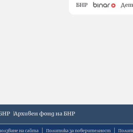
БНР
Дет
БНР
Архивен фонд на БНР
ползване на сайта
Политика за поверителност
Полит