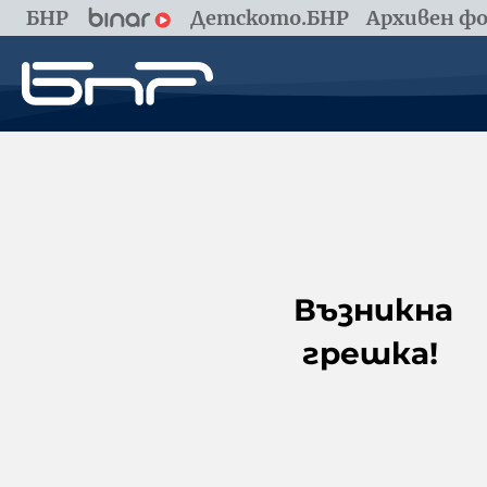
БНР
Детското.БНР
Архивен фо
Възникна
грешка!