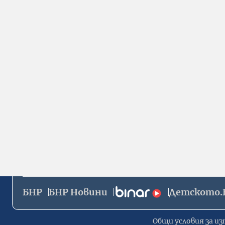
БНР
БНР Новини
Детското.
Общи условия за из