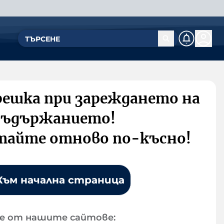
решка при зареждането на
съдържанието!
тайте отново по-късно!
Към начална страница
е от нашите сайтове: