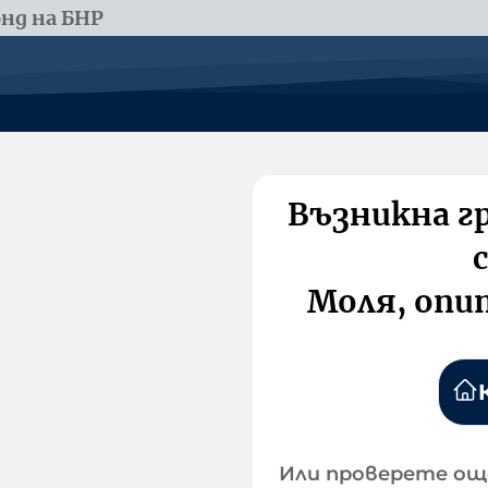
нд на БНР
Възникна г
Моля, опи
Или проверете ощ