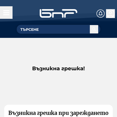
Възникна грешка!
Възникна грешка при зареждането