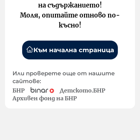
на съдържанието!
Моля, опитайте отново по-
късно!
Към начална страница
Или проверете още от нашите
сайтове:
БНР
Детското.БНР
Архивен фонд на БНР